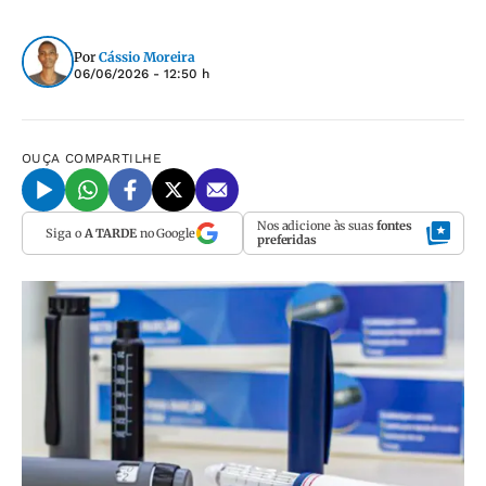
Por
Cássio Moreira
06/06/2026 - 12:50 h
OUÇA
COMPARTILHE
Nos adicione às suas
fontes
Siga o
A TARDE
no Google
preferidas