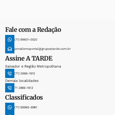
Fale com a Redação
(71) 99601-0020
jornalismoportal@grupoatarde.com.br
Assine
A TARDE
Salvador e Região Metropolitana
(71) 2886-1613
Demais localidades
71 2886-1613
Classificados
(71) 99965-8961