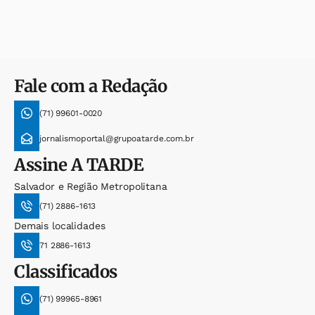
Fale com a Redação
(71) 99601-0020
jornalismoportal@grupoatarde.com.br
Assine
A TARDE
Salvador e Região Metropolitana
(71) 2886-1613
Demais localidades
71 2886-1613
Classificados
(71) 99965-8961