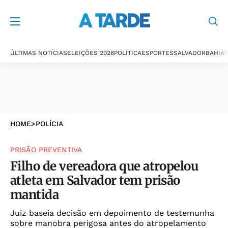
ÚLTIMAS NOTÍCIAS
ELEIÇÕES 2026
POLÍTICA
ESPORTES
SALVADOR
BAHIA
P
HOME
>
POLÍCIA
PRISÃO PREVENTIVA
Filho de vereadora que atropelou
atleta em Salvador tem prisão
mantida
Juiz baseia decisão em depoimento de testemunha
sobre manobra perigosa antes do atropelamento