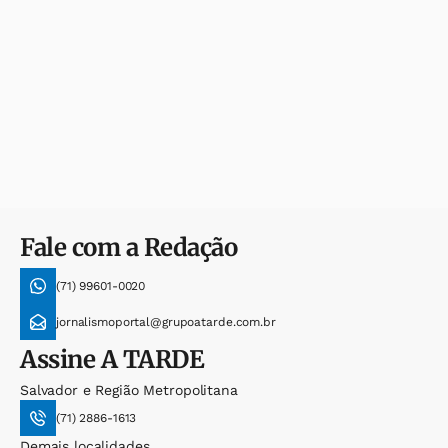
Fale com a Redação
(71) 99601-0020
jornalismoportal@grupoatarde.com.br
Assine
A TARDE
Salvador e Região Metropolitana
(71) 2886-1613
Demais localidades