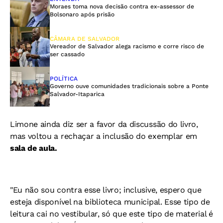
Moraes toma nova decisão contra ex-assessor de
Bolsonaro após prisão
CÂMARA DE SALVADOR
Vereador de Salvador alega racismo e corre risco de
ser cassado
POLÍTICA
Governo ouve comunidades tradicionais sobre a Ponte
Salvador-Itaparica
Limone ainda diz ser a favor da discussão do livro,
mas voltou a rechaçar a inclusão do exemplar em
sala de aula.
"Eu não sou contra esse livro; inclusive, espero que
esteja disponível na biblioteca municipal. Esse tipo de
leitura cai no vestibular, só que este tipo de material é