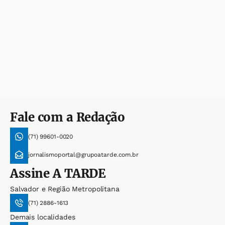
Fale com a Redação
(71) 99601-0020
jornalismoportal@grupoatarde.com.br
Assine
A TARDE
Salvador e Região Metropolitana
(71) 2886-1613
Demais localidades