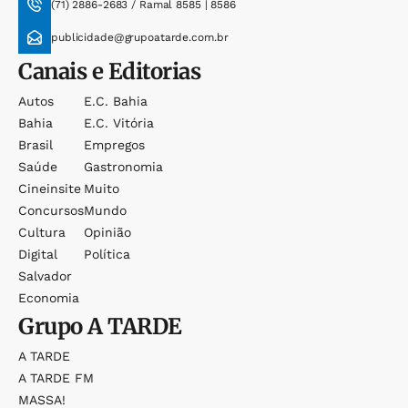
(71) 2886-2683 / Ramal 8585 | 8586
publicidade@grupoatarde.com.br
Canais e Editorias
Autos
E.c. Bahia
Bahia
E.c. Vitória
Brasil
Empregos
Saúde
Gastronomia
Cineinsite
Muito
Concursos
Mundo
Cultura
Opinião
Digital
Política
Salvador
Economia
Grupo
A TARDE
A TARDE
A TARDE FM
MASSA!