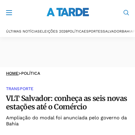
ÚLTIMAS NOTÍCIAS
ELEIÇÕES 2026
POLÍTICA
ESPORTES
SALVADOR
BAHIA
P
HOME
>
POLÍTICA
TRANSPORTE
VLT Salvador: conheça as seis novas
estações até o Comércio
Ampliação do modal foi anunciada pelo governo da
Bahia