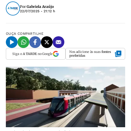
Por
Gabriela Araújo
22/07/2025 - 21:12 h
OUÇA
COMPARTILHE
Nos adicione às suas
fontes
Siga o
A TARDE
no Google
preferidas