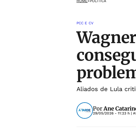
HOME
>
POLÍTICA
PCC E CV
Wagner 
consegu
proble
Aliados de Lula cri
Por
Ane Catarin
29/05/2026 - 11:23 h
| A