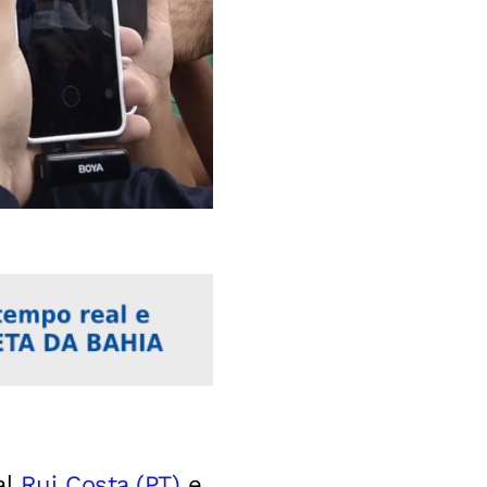
al
Rui Costa (PT)
e