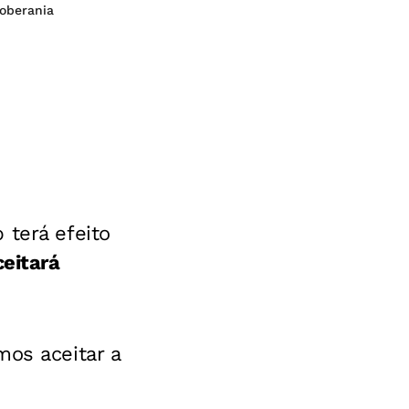
soberania
 terá efeito
ceitará
mos aceitar a