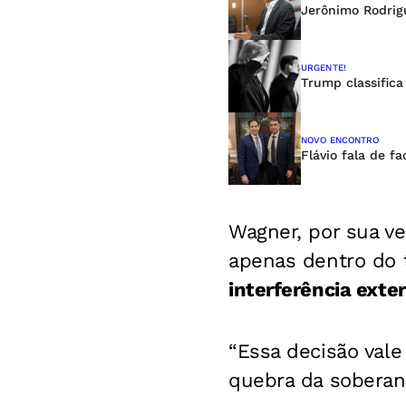
Jerônimo Rodrigu
URGENTE!
Trump classifica
NOVO ENCONTRO
Flávio fala de f
Wagner, por sua ve
apenas dentro do 
interferência exte
“Essa decisão vale
quebra da soberani