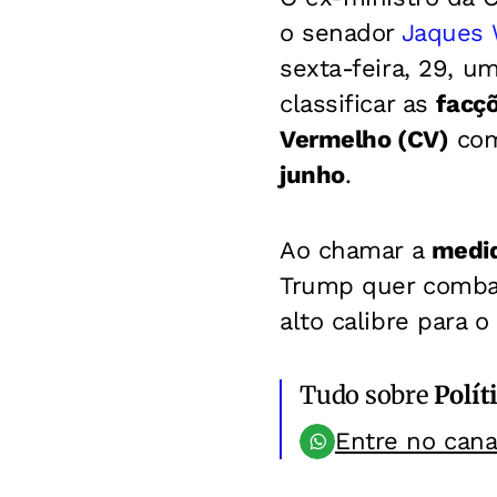
o senador
Jaques 
sexta-feira, 29, u
classificar as
facç
Vermelho (CV)
como
junho
.
Ao chamar a
medid
Trump quer combate
alto calibre para o 
Tudo sobre
Polít
Entre no can