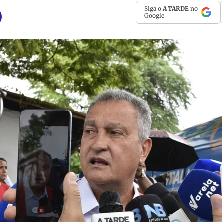
Siga o
A TARDE
no
Google