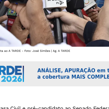
sta ao A TARDE - Foto: José Simões | Ag. A TARDE
asa Civil e pré-candidato ao Senado Feder