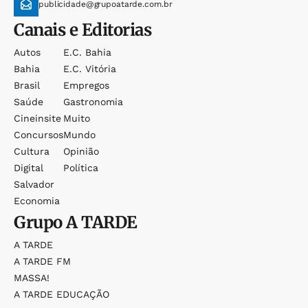
publicidade@grupoatarde.com.br
Canais e Editorias
Autos
E.c. Bahia
Bahia
E.c. Vitória
Brasil
Empregos
Saúde
Gastronomia
Cineinsite
Muito
Concursos
Mundo
Cultura
Opinião
Digital
Política
Salvador
Economia
Grupo
A TARDE
A TARDE
A TARDE FM
MASSA!
A TARDE EDUCAÇÃO