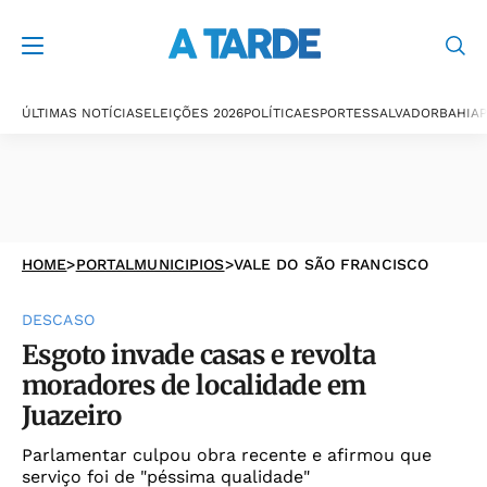
ÚLTIMAS NOTÍCIAS
ELEIÇÕES 2026
POLÍTICA
ESPORTES
SALVADOR
BAHIA
P
HOME
>
PORTALMUNICIPIOS
>
VALE DO SÃO FRANCISCO
DESCASO
Esgoto invade casas e revolta
moradores de localidade em
Juazeiro
Parlamentar culpou obra recente e afirmou que
serviço foi de "péssima qualidade"