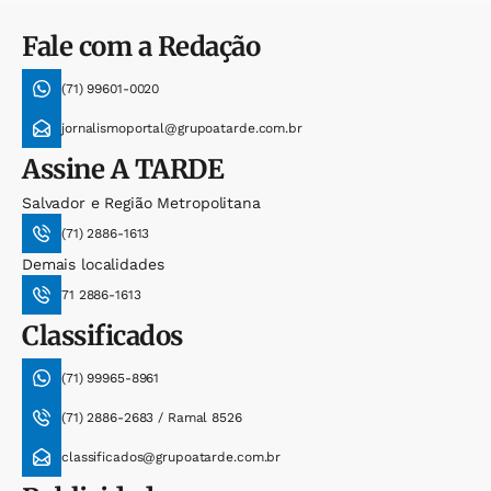
Fale com a Redação
(71) 99601-0020
jornalismoportal@grupoatarde.com.br
Assine
A TARDE
Salvador e Região Metropolitana
(71) 2886-1613
Demais localidades
71 2886-1613
Classificados
(71) 99965-8961
(71) 2886-2683 / Ramal 8526
classificados@grupoatarde.com.br