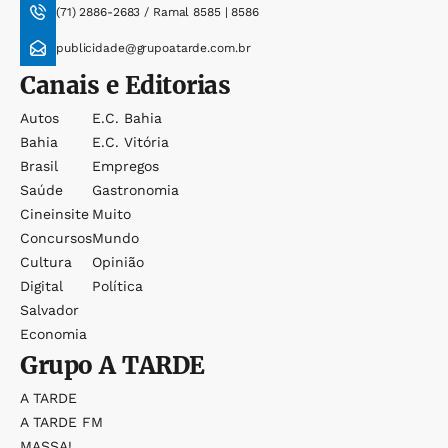
(71) 2886-2683 / Ramal 8585 | 8586
publicidade@grupoatarde.com.br
Canais e Editorias
Autos
E.c. Bahia
Bahia
E.c. Vitória
Brasil
Empregos
Saúde
Gastronomia
Cineinsite
Muito
Concursos
Mundo
Cultura
Opinião
Digital
Política
Salvador
Economia
Grupo
A TARDE
A TARDE
A TARDE FM
MASSA!