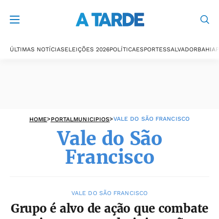
Vale do São
Francisco
ÚLTIMAS NOTÍCIAS
ELEIÇÕES 2026
POLÍTICA
ESPORTES
SALVADOR
BAHIA
P
>
>
VALE DO SÃO FRANCISCO
HOME
PORTALMUNICIPIOS
Vale do São
Francisco
VALE DO SÃO FRANCISCO
Grupo é alvo de ação que combate