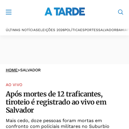
ÚLTIMAS NOTÍCIAS
ELEIÇÕES 2026
POLÍTICA
ESPORTES
SALVADOR
BAHIA
P
HOME
>
SALVADOR
AO VIVO
Após mortes de 12 traficantes,
tiroteio é registrado ao vivo em
Salvador
Mais cedo, doze pessoas foram mortas em
confronto com policiais militares no Suburbio