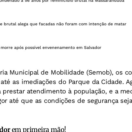
ondenado a 56 anos por feminicídio brutal na Massaranduba
e brutal alega que facadas não foram com intenção de matar
morre após possível envenenamento em Salvador
ia Municipal de Mobilidade (Semob), os co
 até as imediações do Parque da Cidade. A
a prestar atendimento à população, e a me
or até que as condições de segurança sej
ador
em primeira mão!