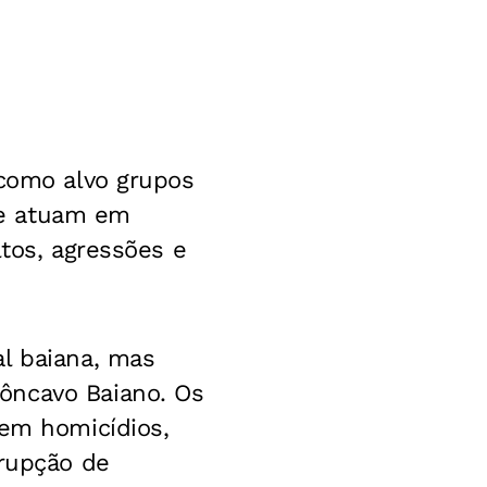
 como alvo grupos
ue atuam em
ltos, agressões e
al baiana, mas
ôncavo Baiano. Os
 em homicídios,
rrupção de