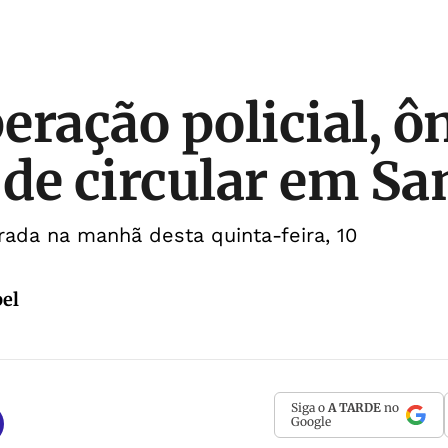
eração policial, ô
de circular em Sa
rada na manhã desta quinta-feira, 10
bel
Siga o
A TARDE
no
Google