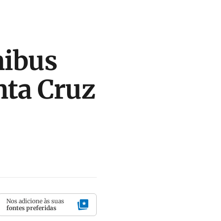
nibus
nta Cruz
Nos adicione às suas
fontes preferidas