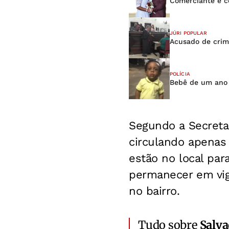
Comerciante é c
JÚRI POPULAR
Acusado de crim
POLÍCIA
Bebê de um ano 
Segundo a Secretar
circulando apenas
estão no local par
permanecer em vig
no bairro.
Tudo sobre
Salv