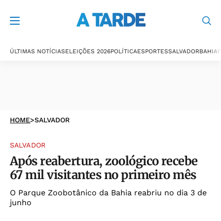
ÚLTIMAS NOTÍCIAS
ELEIÇÕES 2026
POLÍTICA
ESPORTES
SALVADOR
BAHIA
P
HOME
>
SALVADOR
SALVADOR
Após reabertura, zoológico recebe
67 mil visitantes no primeiro mês
O Parque Zoobotânico da Bahia reabriu no dia 3 de
junho