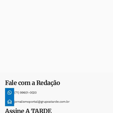
Fale com a Redação
(71) 99601-0020
jornalismoportal@grupoatarde.com.br
Assine
A TARDE