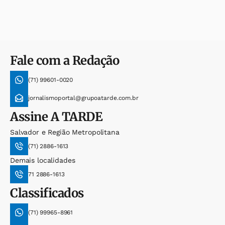
Fale com a Redação
(71) 99601-0020
jornalismoportal@grupoatarde.com.br
Assine
A TARDE
Salvador e Região Metropolitana
(71) 2886-1613
Demais localidades
71 2886-1613
Classificados
(71) 99965-8961