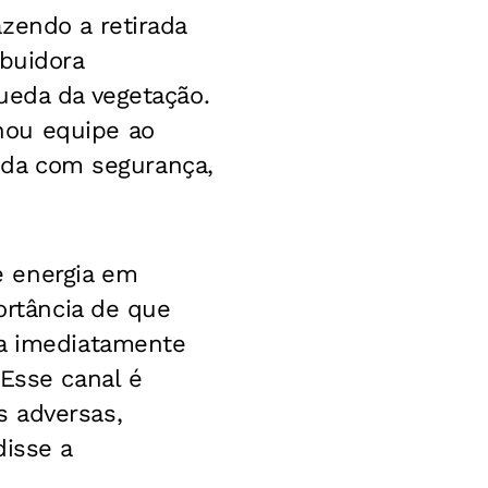
zendo a retirada
ibuidora
ueda da vegetação.
hou equipe ao
vida com segurança,
e energia em
ortância de que
da imediatamente
 Esse canal é
s adversas,
disse a