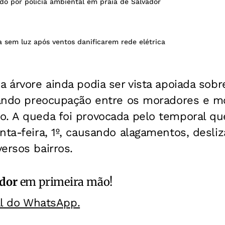
do por polícia ambiental em praia de Salvador
a sem luz após ventos danificarem rede elétrica
a árvore ainda podia ser vista apoiada sobr
erando preocupação entre os moradores e m
o. A queda foi provocada pelo temporal que
nta-feira, 1º, causando alagamentos, desl
ersos bairros.
ador
em primeira mão!
al do WhatsApp.