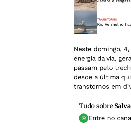
Jacaré é resgata
TRANSTORNO
Rio Vermelho fic
Neste domingo, 4, 
energia da via, g
passam pelo trech
desde a última qui
transtornos em div
Tudo sobre
Salv
Entre no can