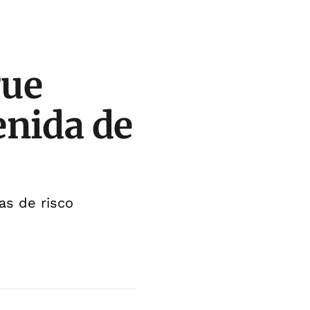
gue
enida de
as de risco