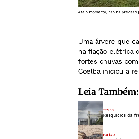
Até o momento, não há previsão p
Uma árvore que c
na fiação elétrica
fortes chuvas come
Coelba iniciou a r
Leia Também:
TEMPO
Resquícios da f
POLÍCIA