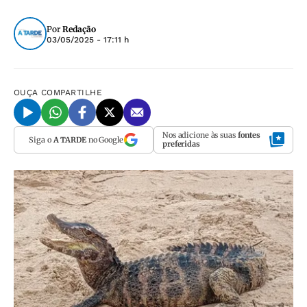
Por
Redação
03/05/2025 - 17:11 h
OUÇA
COMPARTILHE
Nos adicione às suas
fontes
Siga o
A TARDE
no Google
preferidas