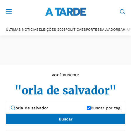
Últimas notícias
ÚLTIMAS NOTÍCIAS
ELEIÇÕES 2026
POLÍTICA
ESPORTES
SALVADOR
BAHIA
P
VOCÊ BUSCOU:
"orla de salvador"
Buscar por tag
Buscar