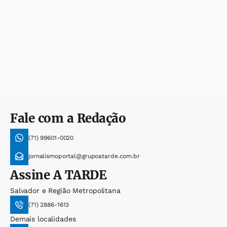
Fale com a Redação
(71) 99601-0020
jornalismoportal@grupoatarde.com.br
Assine
A TARDE
Salvador e Região Metropolitana
(71) 2886-1613
Demais localidades