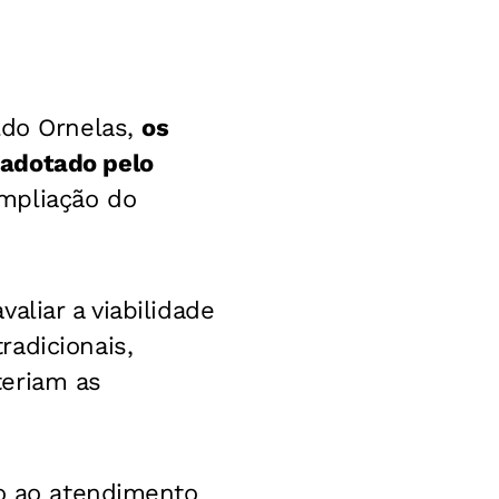
ldo Ornelas,
os
 adotado pelo
ampliação do
aliar a viabilidade
adicionais,
teriam as
so ao atendimento