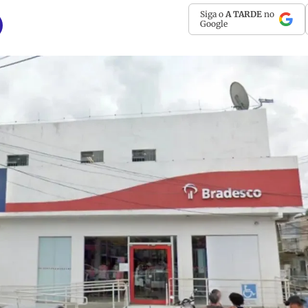
Siga o
A TARDE
no
Google