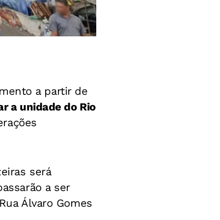
ento a partir de
r a unidade do Rio
erações
eiras será
assarão a ser
a Rua Álvaro Gomes