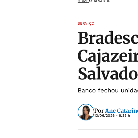
HOME
>
SALVADOR
SERVIÇO
Bradesc
Cajazei
Salvado
Banco fechou unidad
Por
Ane Catarin
13/06/2026 - 9:33 h