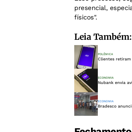
presencial, espec
físicos".
Leia Também:
POLÊMICA
Clientes retira
ECONOMIA
Nubank envia av
ECONOMIA
Bradesco anunci
Fechamento 