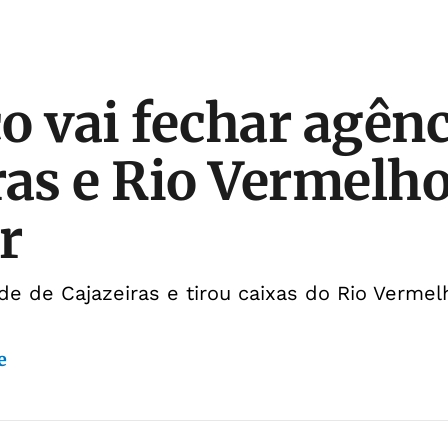
o vai fechar agên
ras e Rio Vermelh
r
e de Cajazeiras e tirou caixas do Rio Vermel
e