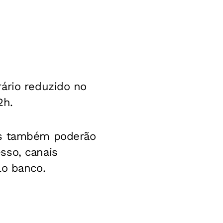
ário reduzido no
2h.
ços também poderão
sso, canais
lo banco.