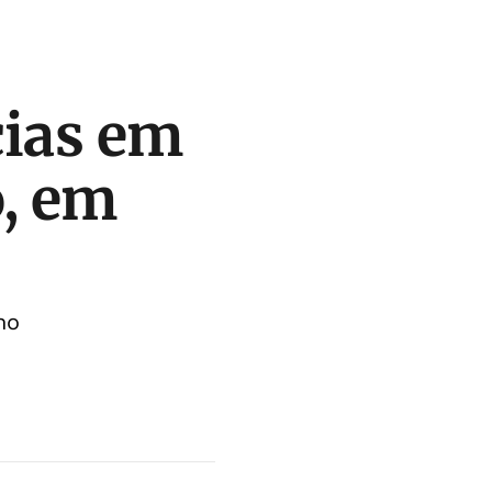
cias em
o, em
ho