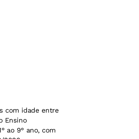
as com idade entre
 o Ensino
1° ao 9° ano, com