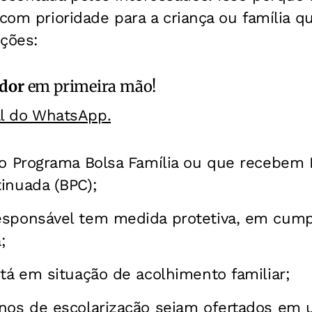
 com prioridade para a criança ou família
ições:
ador
em primeira mão!
al do WhatsApp.
do Programa Bolsa Família ou que recebem 
inuada (BPC);
esponsável tem medida protetiva, em cump
;
stá em situação de acolhimento familiar;
anos de escolarização sejam ofertados e