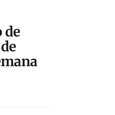
 de
 de
semana