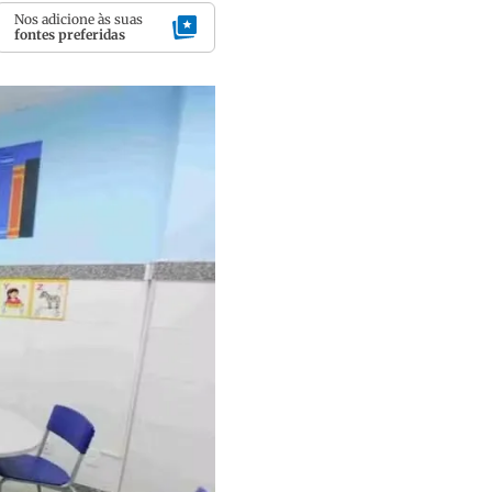
Nos adicione às suas
fontes preferidas