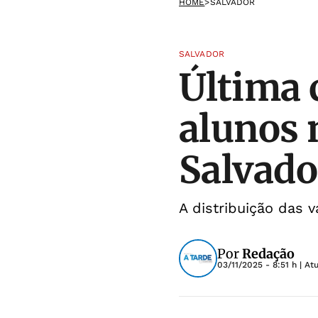
HOME
>
SALVADOR
SALVADOR
Última 
alunos 
Salvado
A distribuição das 
Por
Redação
03/11/2025 - 8:51 h
| At