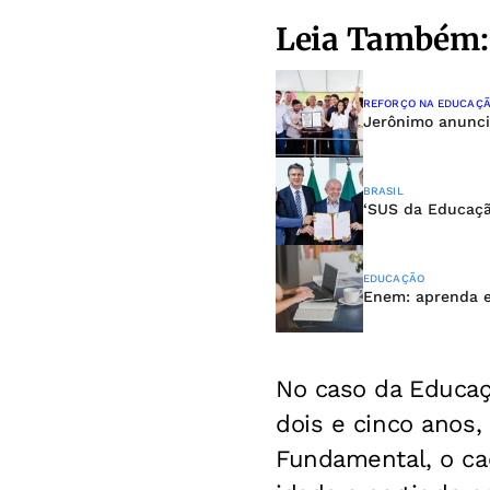
Leia Também:
REFORÇO NA EDUCAÇ
Jerônimo anunci
BRASIL
‘SUS da Educaçã
EDUCAÇÃO
Enem: aprenda e
No caso da Educaç
dois e cinco anos,
Fundamental, o ca