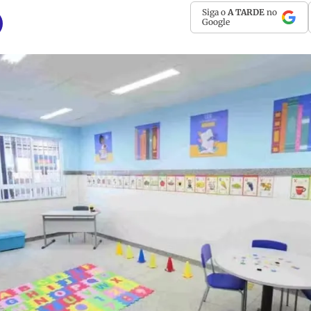
Siga o
A TARDE
no
Google