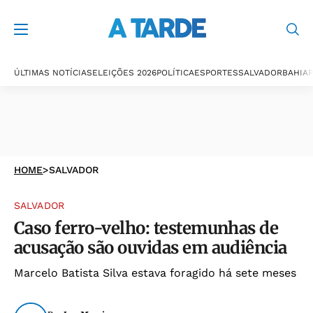
ÚLTIMAS NOTÍCIAS
ELEIÇÕES 2026
POLÍTICA
ESPORTES
SALVADOR
BAHIA
P
HOME
>
SALVADOR
SALVADOR
Caso ferro-velho: testemunhas de
acusação são ouvidas em audiência
Marcelo Batista Silva estava foragido há sete meses