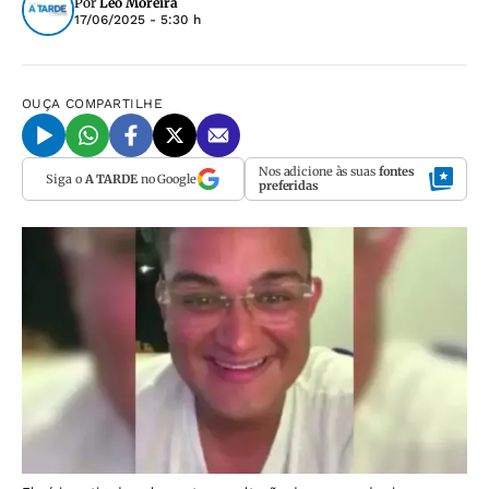
Por
Leo Moreira
17/06/2025 - 5:30 h
OUÇA
COMPARTILHE
Nos adicione às suas
fontes
Siga o
A TARDE
no Google
preferidas