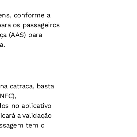
ens, conforme a
para os passageiros
ça (AAS) para
a.
a catraca, basta
 NFC),
os no aplicativo
icará a validação
passagem tem o