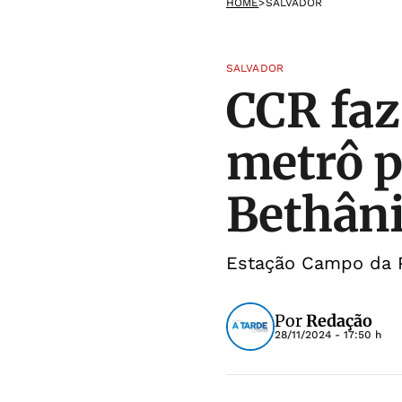
HOME
>
SALVADOR
SALVADOR
CCR faz
metrô p
Bethân
Estação Campo da P
Por
Redação
28/11/2024 - 17:50 h