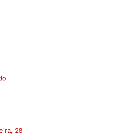
do
eira, 28