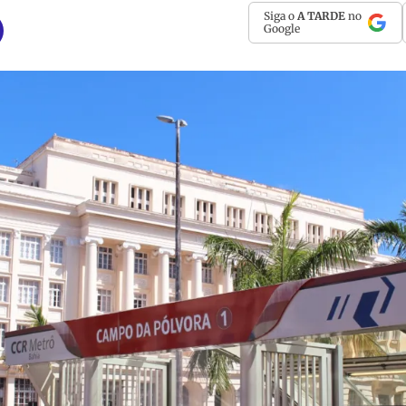
Siga o
A TARDE
no
Google