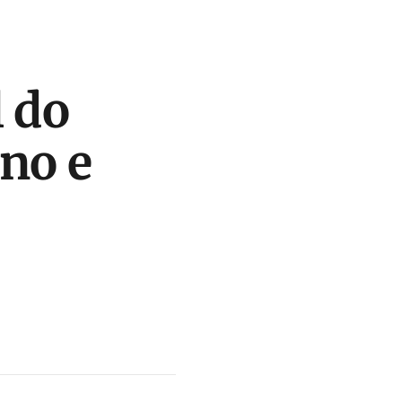
l do
no e