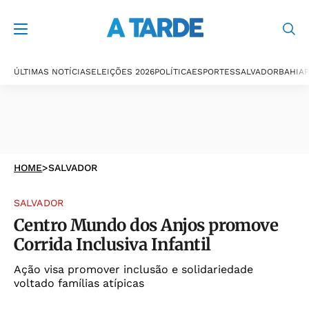
ÚLTIMAS NOTÍCIAS
ELEIÇÕES 2026
POLÍTICA
ESPORTES
SALVADOR
BAHIA
P
HOME
>
SALVADOR
SALVADOR
Centro Mundo dos Anjos promove
Corrida Inclusiva Infantil
Ação visa promover inclusão e solidariedade
voltado famílias atípicas