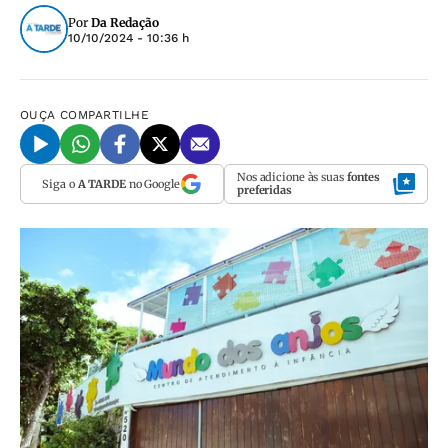
Por
Da Redação
10/10/2024 - 10:36 h
OUÇA
COMPARTILHE
Nos adicione às suas
fontes
Siga o
A TARDE
no Google
preferidas