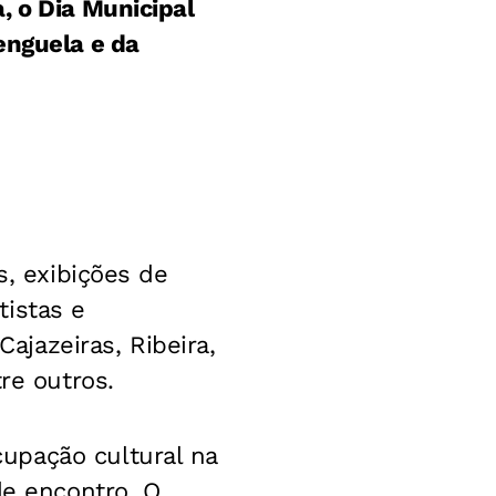
, o Dia Municipal
enguela e da
s, exibições de
tistas e
jazeiras, Ribeira,
re outros.
upação cultural na
de encontro. O