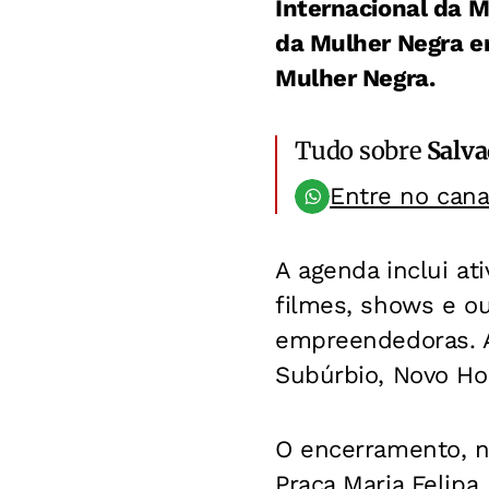
Internacional da M
da Mulher Negra em
Mulher Negra.
Tudo sobre
Salv
Entre no can
A agenda inclui at
filmes, shows e o
empreendedoras. A
Subúrbio, Novo Hor
O encerramento, n
Praça Maria Felipa