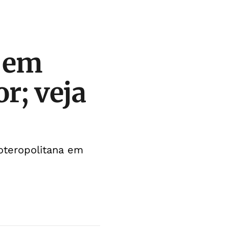
s em
r; veja
oteropolitana em