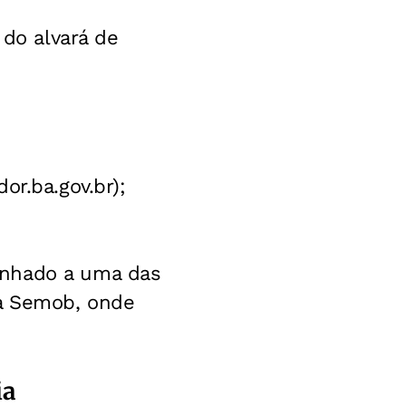
 do alvará de
or.ba.gov.br);
minhado a uma das
la Semob, onde
ia