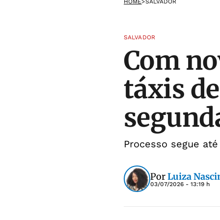
HOME
>
SALVADOR
SALVADOR
Com nov
táxis d
segunda
Processo segue até
Por
Luiza Nasc
03/07/2026 - 13:19 h