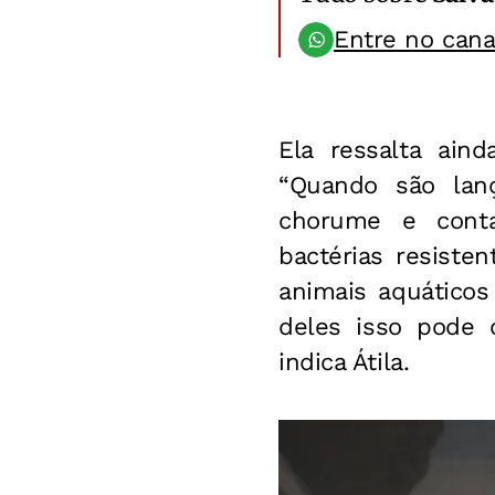
Entre no can
Ela ressalta ain
“Quando são lan
chorume e contam
bactérias resiste
animais aquáticos
deles isso pode 
indica Átila.