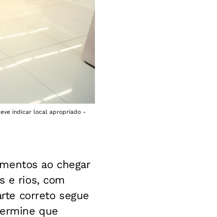
ve indicar local apropriado -
amentos ao chegar
s e rios, com
rte correto segue
termine que