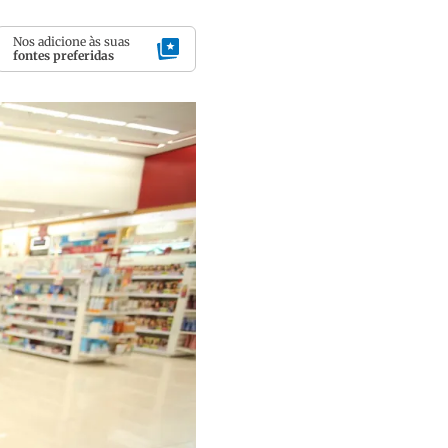
Nos adicione às suas
fontes preferidas