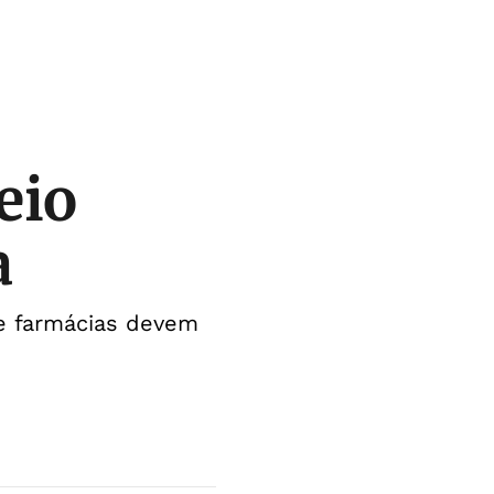
eio
a
e farmácias devem