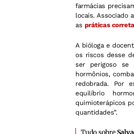
farmácias precisam
locais. Associado
as
práticas corret
A bióloga e docent
os riscos desse d
ser perigoso se
hormônios, comba
redobrada. Por e
equilíbrio hor
quimioterápicos 
quantidades”.
Tudo sobre
Salv