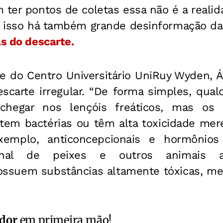
 ter pontos de coletas essa não é a reali
 a isso há também grande desinformação d
as do descarte.
e do Centro Universitário UniRuy Wyden, Áti
escarte irregular. “De forma simples, qua
 chegar nos lençóis freáticos, mas 
tem bactérias ou têm alta toxicidade me
xemplo, anticoncepcionais e hormônio
monal de peixes e outros animais a
possuem substâncias altamente tóxicas, 
ador
em primeira mão!