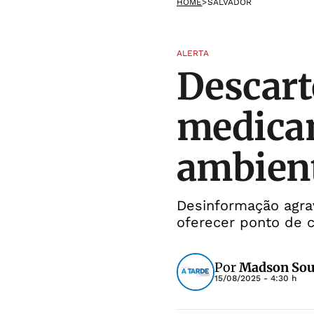
HOME
>
SALVADOR
ALERTA
Descart
medica
ambien
Desinformação agra
oferecer ponto de c
Por
Madson So
15/08/2025 - 4:30 h