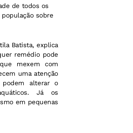
dade de todos os
a população sobre
la Batista, explica
lquer remédio pode
os que mexem com
recem uma atenção
s podem alterar o
quáticos. Já os
mesmo em pequenas