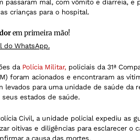
 passaram mal, com vômito e diarreia, e p
as crianças para o hospital.
ador
em primeira mão!
al do WhatsApp.
ões da
Polícia Militar,
policiais da 31ª Comp
M) foram acionados e encontraram as víti
m levados para uma unidade de saúde da r
 seus estados de saúde.
lícia Civil, a unidade policial expediu as 
lizar oitivas e diligências para esclarecer o
nfirmar a causa das mortes.