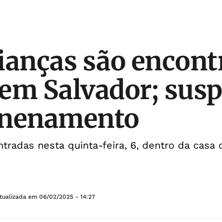
ianças são encont
em Salvador; susp
enenamento
ntradas nesta quinta-feira, 6, dentro da cas
tualizada em
06/02/2025 - 14:27