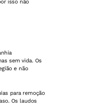
or isso não
anhia
mas sem vida. Os
egião e não
guias para remoção
 caso. Os laudos