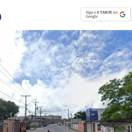
Siga o
A TARDE
no
Google