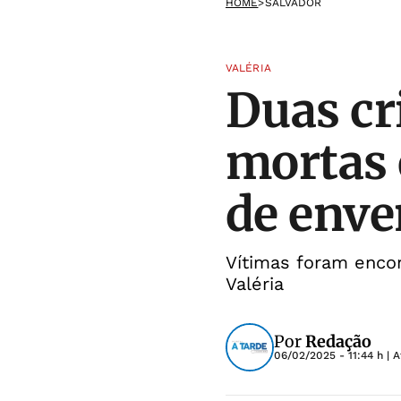
HOME
>
SALVADOR
VALÉRIA
Duas cr
mortas 
de env
Vítimas foram enco
Valéria
Por
Redação
06/02/2025 - 11:44 h
| A