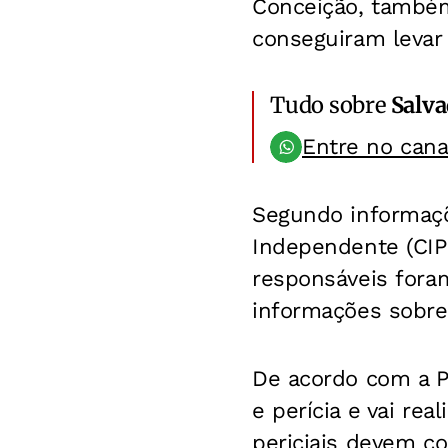
Conceição, também
conseguiram levar 
Tudo sobre
Salv
Entre no can
Segundo informaç
Independente (CIP
responsáveis fora
informações sobre
De acordo com a Po
e perícia e vai rea
periciais devem co