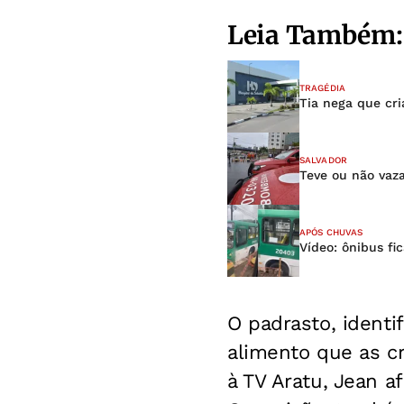
Leia Também:
TRAGÉDIA
Tia nega que cr
SALVADOR
Teve ou não vaz
APÓS CHUVAS
Vídeo: ônibus f
O padrasto, identi
alimento que as cr
à TV Aratu, Jean a