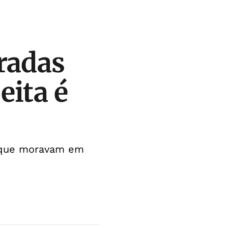
radas
eita é
a que moravam em