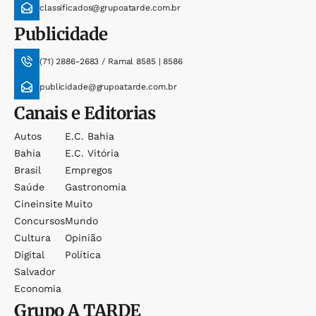
classificados@grupoatarde.com.br
Publicidade
(71) 2886-2683 / Ramal 8585 | 8586
publicidade@grupoatarde.com.br
Canais e Editorias
Autos
E.c. Bahia
Bahia
E.c. Vitória
Brasil
Empregos
Saúde
Gastronomia
Cineinsite
Muito
Concursos
Mundo
Cultura
Opinião
Digital
Política
Salvador
Economia
Grupo
A TARDE