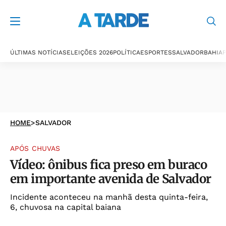
ÚLTIMAS NOTÍCIAS
ELEIÇÕES 2026
POLÍTICA
ESPORTES
SALVADOR
BAHIA
P
HOME
>
SALVADOR
APÓS CHUVAS
Vídeo: ônibus fica preso em buraco
em importante avenida de Salvador
Incidente aconteceu na manhã desta quinta-feira,
6, chuvosa na capital baiana