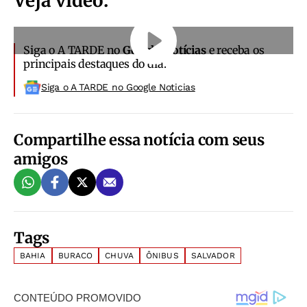
Veja vídeo:
Siga o A TARDE no
Google Notícias
e receba os
principais destaques do dia.
Siga o A TARDE no Google Noticias
Compartilhe essa notícia com seus
amigos
Tags
BAHIA
BURACO
CHUVA
ÔNIBUS
SALVADOR