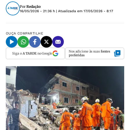
Por
Redação
16/05/2026 - 21:36 h
| Atualizada em
17/05/2026 - 8:17
OUÇA
COMPARTILHE
Nos adicione às suas
fontes
Siga o
A TARDE
no Google
preferidas