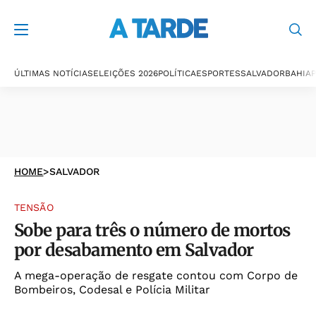
ÚLTIMAS NOTÍCIAS
ELEIÇÕES 2026
POLÍTICA
ESPORTES
SALVADOR
BAHIA
P
HOME
>
SALVADOR
TENSÃO
Sobe para três o número de mortos
por desabamento em Salvador
A mega-operação de resgate contou com Corpo de
Bombeiros, Codesal e Polícia Militar