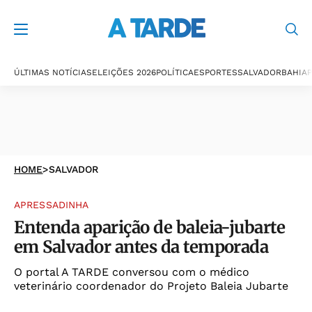
ÚLTIMAS NOTÍCIAS
ELEIÇÕES 2026
POLÍTICA
ESPORTES
SALVADOR
BAHIA
P
HOME
>
SALVADOR
APRESSADINHA
Entenda aparição de baleia-jubarte
em Salvador antes da temporada
O portal A TARDE conversou com o médico
veterinário coordenador do Projeto Baleia Jubarte