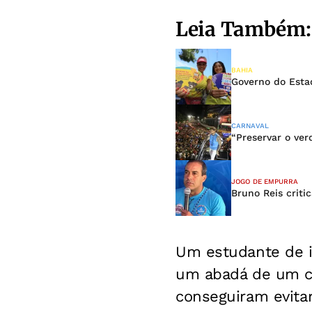
Leia Também:
BAHIA
Governo do Estad
CARNAVAL
“Preservar o ver
JOGO DE EMPURRA
Bruno Reis crit
Um estudante de i
um abadá de um ca
conseguiram evita