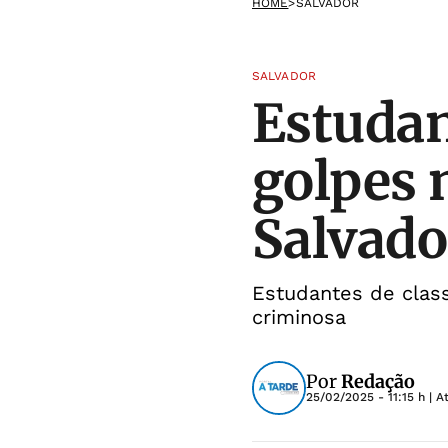
HOME
>
SALVADOR
SALVADOR
Estudan
golpes 
Salvado
Estudantes de clas
criminosa
Por
Redação
25/02/2025 - 11:15 h
| A