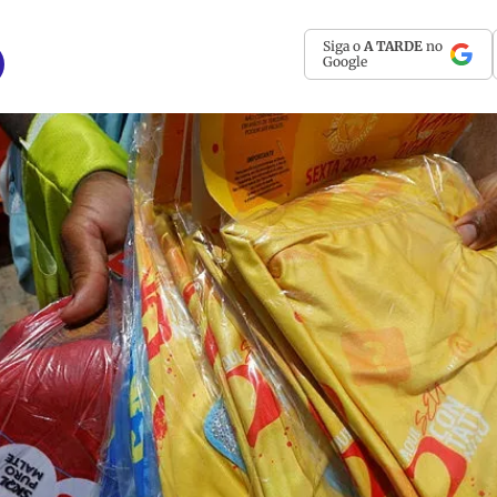
Siga o
A TARDE
no
Google