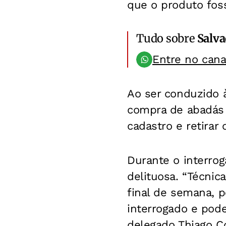
que o produto fos
Tudo sobre
Salv
Entre no can
Ao ser conduzido 
compra de abadás c
cadastro e retirar
Durante o interro
delituosa. “Técnica
final de semana, po
interrogado e pode
delegado Thiago C