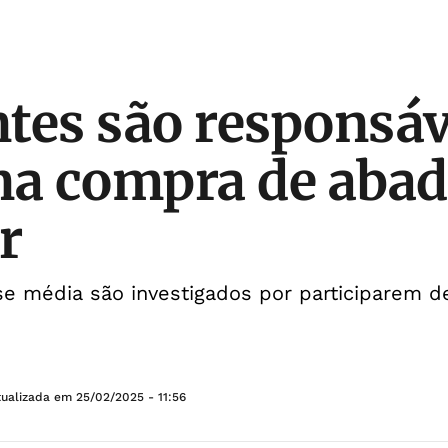
tes são responsáv
na compra de aba
r
se média são investigados por participarem 
tualizada em
25/02/2025 - 11:56