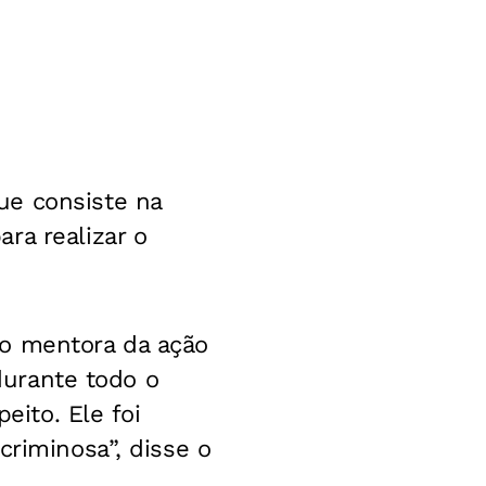
ue consiste na
ra realizar o
mo mentora da ação
 durante todo o
eito. Ele foi
criminosa”, disse o