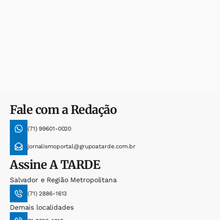
Fale com a Redação
(71) 99601-0020
jornalismoportal@grupoatarde.com.br
Assine
A TARDE
Salvador e Região Metropolitana
(71) 2886-1613
Demais localidades