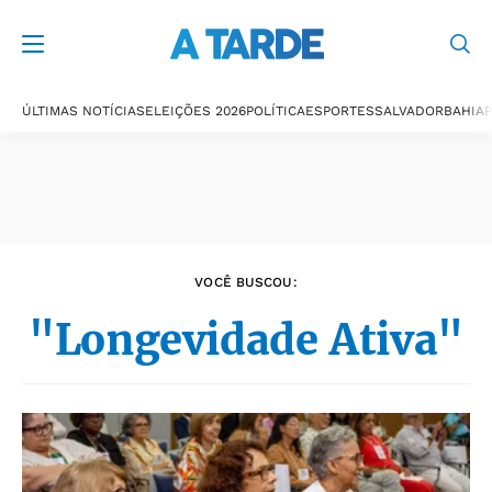
Últimas notícias
ÚLTIMAS NOTÍCIAS
ELEIÇÕES 2026
POLÍTICA
ESPORTES
SALVADOR
BAHIA
P
VOCÊ BUSCOU:
"Longevidade Ativa"