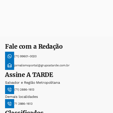
Fale com a Redação
(71) 99601-0020
jornalismoportal@grupoatarde.com.br
Assine
A TARDE
Salvador e Região Metropolitana
(71) 2886-1613
Demais localidades
71 2886-1613