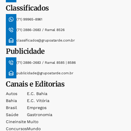
Classificados
(71) 99965-8961
(71) 2886-2683 / Ramal 8526
classificados@grupoatarde.com.br
Publicidade
(71) 2886-2683 / Ramal 8585 | 8586
publicidade@grupoatarde.com.br
Canais e Editorias
Autos
E.c. Bahia
Bahia
E.c. Vitória
Brasil
Empregos
Saúde
Gastronomia
Cineinsite
Muito
Concursos
Mundo