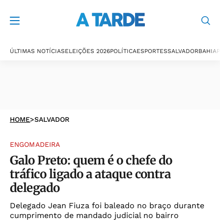
ÚLTIMAS NOTÍCIAS
ELEIÇÕES 2026
POLÍTICA
ESPORTES
SALVADOR
BAHIA
P
HOME
>
SALVADOR
ENGOMADEIRA
Galo Preto: quem é o chefe do
tráfico ligado a ataque contra
delegado
Delegado Jean Fiuza foi baleado no braço durante
cumprimento de mandado judicial no bairro