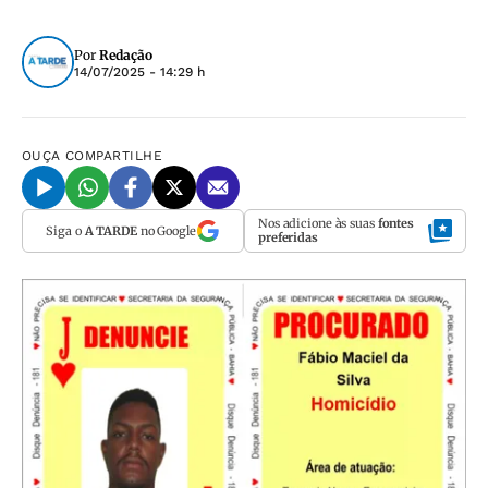
Por
Redação
14/07/2025 - 14:29 h
OUÇA
COMPARTILHE
Nos adicione às suas
fontes
Siga o
A TARDE
no Google
preferidas