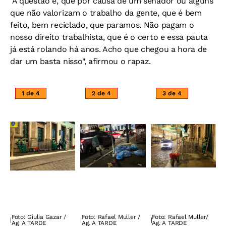
"A questão é, que por causa de um senador ou alguns
que não valorizam o trabalho da gente, que é bem
feito, bem reciclado, que paramos. Não pagam o
nosso direito trabalhista, que é o certo e essa pauta
já está rolando há anos. Acho que chegou a hora de
dar um basta nisso", afirmou o rapaz.
1 de 4
2 de 4
3 de 4
Foto: Giulia Gazar /
Foto: Rafael Muller /
Foto: Rafael Muller/
|
|
|
Ag. A TARDE
Ag. A TARDE
Ag. A TARDE