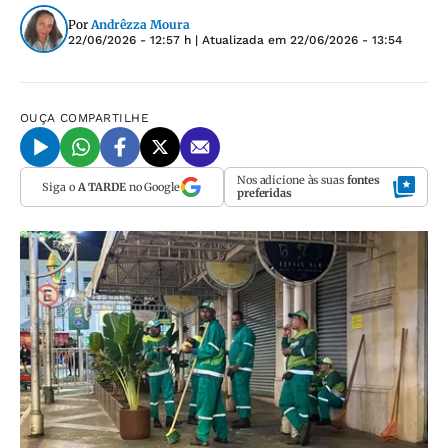
Por
Andrêzza Moura
22/06/2026 - 12:57 h
| Atualizada em
22/06/2026 - 13:54
OUÇA
COMPARTILHE
Nos adicione às suas
fontes
Siga o
A TARDE
no Google
preferidas