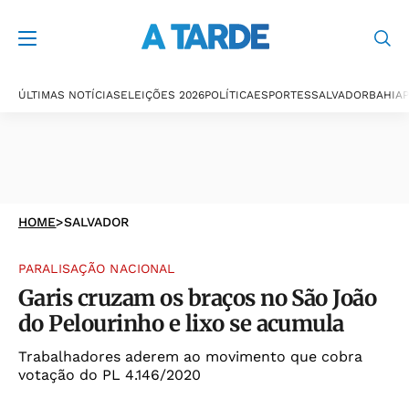
ÚLTIMAS NOTÍCIAS
ELEIÇÕES 2026
POLÍTICA
ESPORTES
SALVADOR
BAHIA
P
HOME
>
SALVADOR
PARALISAÇÃO NACIONAL
Garis cruzam os braços no São João
do Pelourinho e lixo se acumula
Trabalhadores aderem ao movimento que cobra
votação do PL 4.146/2020