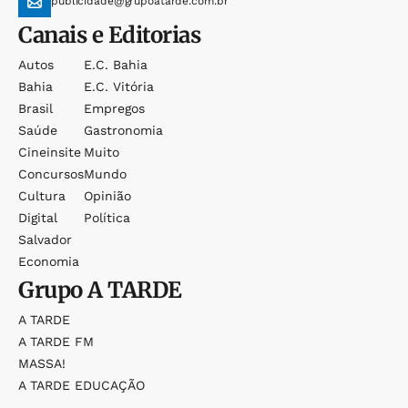
publicidade@grupoatarde.com.br
Canais e Editorias
Autos
E.c. Bahia
Bahia
E.c. Vitória
Brasil
Empregos
Saúde
Gastronomia
Cineinsite
Muito
Concursos
Mundo
Cultura
Opinião
Digital
Política
Salvador
Economia
Grupo
A TARDE
A TARDE
A TARDE FM
MASSA!
A TARDE EDUCAÇÃO