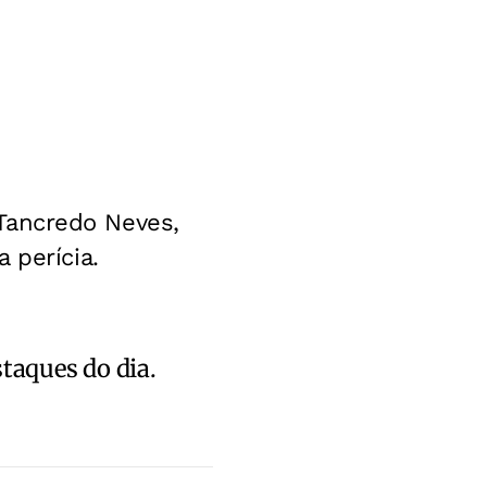
e Tancredo Neves,
 perícia.
staques do dia.