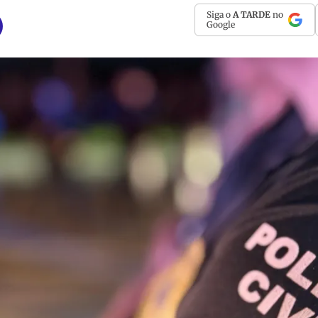
Siga o
A TARDE
no
Google