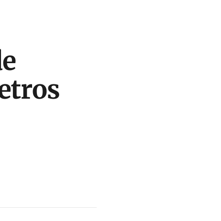
de
etros