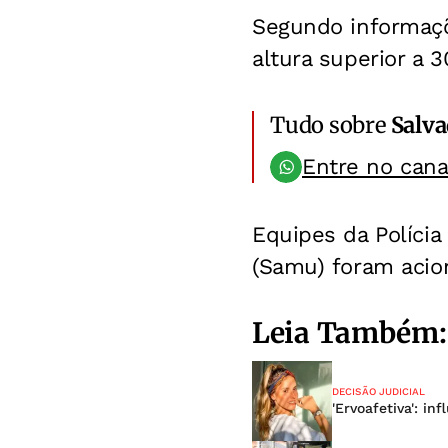
Segundo informaçõ
altura superior a
Tudo sobre
Salv
Entre no can
Equipes da Polícia
(Samu) foram acion
Leia Também:
DECISÃO JUDICIAL
'Ervoafetiva': in