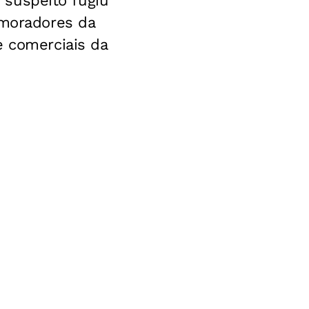
O suspeito fugiu
 moradores da
e comerciais da