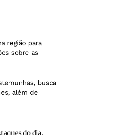
a região para
ções sobre as
testemunhas, busca
mes, além de
staques do dia.