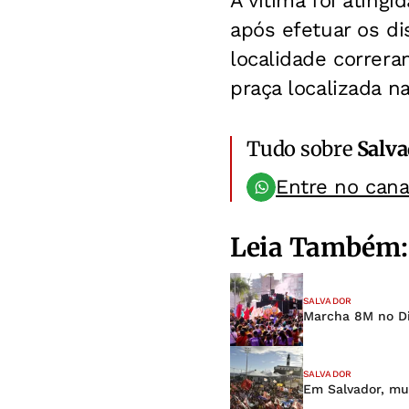
A vítima foi atingi
após efetuar os di
localidade correra
praça localizada n
Tudo sobre
Salv
Entre no can
Leia Também:
SALVADOR
Marcha 8M no Di
SALVADOR
Em Salvador, mu