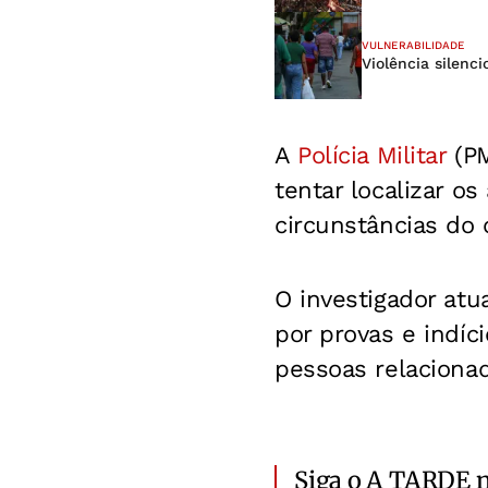
VULNERABILIDADE
Violência silenc
A
Polícia Militar
(P
tentar localizar os
circunstâncias do 
O investigador atu
por provas e indí
pessoas relaciona
Siga o A TARDE 