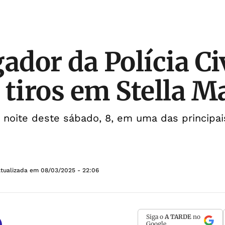
ador da Polícia Civ
 tiros em Stella M
noite deste sábado, 8, em uma das principais
Atualizada em
08/03/2025 - 22:06
Siga o
A TARDE
no
Google