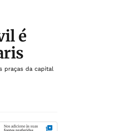
il é
aris
 praças da capital
Nos adicione às suas
fontes preferidas