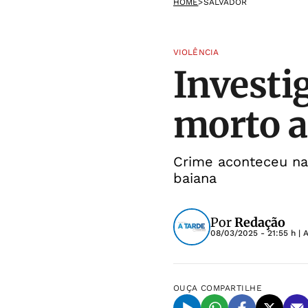
HOME
>
SALVADOR
VIOLÊNCIA
Investig
morto a
Crime aconteceu na 
baiana
Por
Redação
08/03/2025 - 21:55 h
| 
OUÇA
COMPARTILHE