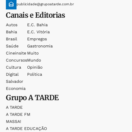
publicidade@grupoatarde.com.br
Canais e Editorias
Autos
E.c. Bahia
Bahia
E.c. Vitória
Brasil
Empregos
Saúde
Gastronomia
Cineinsite
Muito
Concursos
Mundo
Cultura
Opinião
Digital
Política
Salvador
Economia
Grupo
A TARDE
A TARDE
A TARDE FM
MASSA!
A TARDE EDUCAÇÃO