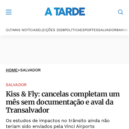
ÚLTIMAS NOTÍCIAS
ELEIÇÕES 2026
POLÍTICA
ESPORTES
SALVADOR
BAHIA
P
HOME
>
SALVADOR
SALVADOR
Kiss & Fly: cancelas completam um
mês sem documentação e aval da
Transalvador
Os estudos de impactos no trânsito ainda não
teriam sido enviados pela Vinci Airports