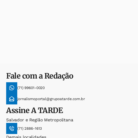
Fale com a Redação
(71) 99601-0020
jornalismoportal@grupoatarde.com.br
Assine
A TARDE
Salvador e Região Metropolitana
(71) 2886-1613
Demais localidades