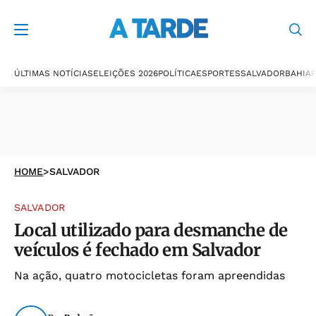
ÚLTIMAS NOTÍCIAS
ELEIÇÕES 2026
POLÍTICA
ESPORTES
SALVADOR
BAHIA
P
HOME
>
SALVADOR
SALVADOR
Local utilizado para desmanche de
veículos é fechado em Salvador
Na ação, quatro motocicletas foram apreendidas