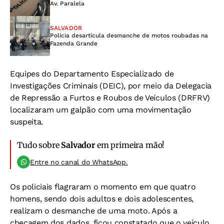
Av. Paralela
SALVADOR
Polícia desarticula desmanche de motos roubadas na
Fazenda Grande
Equipes do Departamento Especializado de
Investigações Criminais (DEIC), por meio da Delegacia
de Repressão a Furtos e Roubos de Veículos (DRFRV)
localizaram um galpão com uma movimentação
suspeita.
Tudo sobre
Salvador
em primeira mão!
Entre no canal do WhatsApp.
Os policiais flagraram o momento em que quatro
homens, sendo dois adultos e dois adolescentes,
realizam o desmanche de uma moto. Após a
checagem dos dados, ficou constatado que o veículo