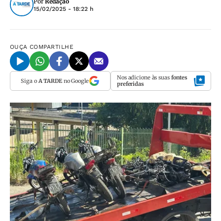
Por
Redação
15/02/2025 - 18:22 h
OUÇA
COMPARTILHE
Nos adicione às suas
fontes
Siga o
A TARDE
no Google
preferidas