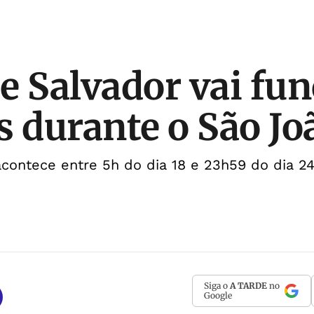
e Salvador vai fu
s durante o São Jo
contece entre 5h do dia 18 e 23h59 do dia 2
Siga o
A TARDE
no
Google