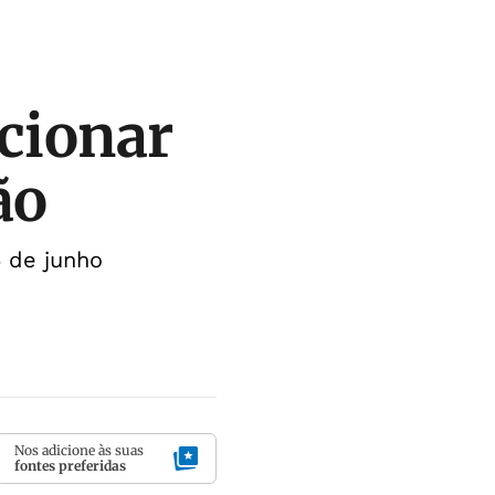
ncionar
ão
4 de junho
Nos adicione às suas
fontes preferidas