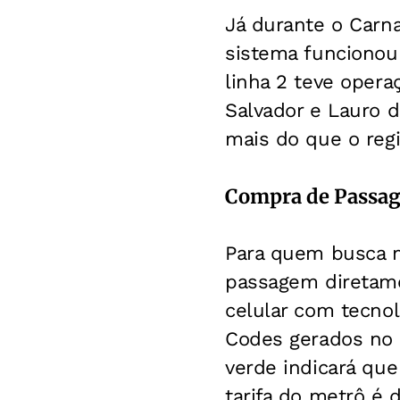
Já durante o Carna
sistema funcionou 
linha 2 teve opera
Salvador e Lauro d
mais do que o regi
Compra de Passa
Para quem busca ma
passagem diretamen
celular com tecno
Codes gerados no ap
verde indicará que
tarifa do metrô é d