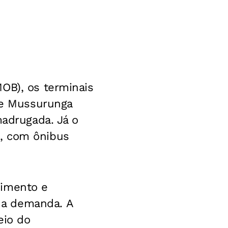
OB), os terminais
 de Mussurunga
madrugada. Já o
a, com ônibus
dimento e
 a demanda. A
eio do