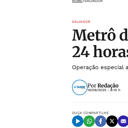
HOME
>
SALVADOR
SALVADOR
Metrô d
24 hora
Operação especial a
Por
Redação
16/06/2025 - 8:10 h
OUÇA
COMPARTILHE