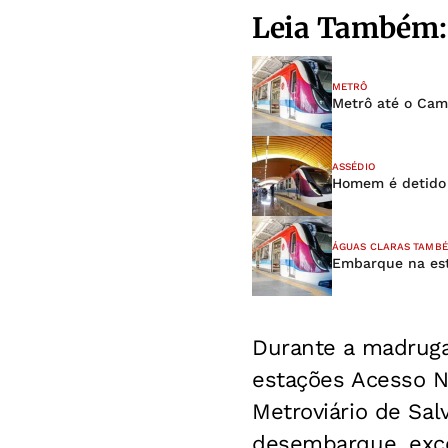
Leia Também:
METRÔ
Metrô até o Cam
ASSÉDIO
Homem é detido 
ÁGUAS CLARAS TAMB
Embarque na est
Durante a madruga
estações Acesso 
Metroviário de Sal
desembarque, exce