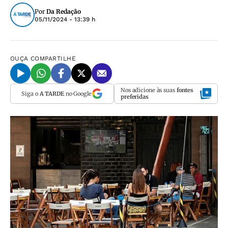
Por
Da Redação
05/11/2024 - 13:39 h
OUÇA
COMPARTILHE
Nos adicione às suas
fontes
Siga o
A TARDE
no Google
preferidas