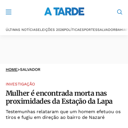
ÚLTIMAS NOTÍCIAS
ELEIÇÕES 2026
POLÍTICA
ESPORTES
SALVADOR
BAHIA
P
HOME
>
SALVADOR
INVESTIGAÇÃO
Mulher é encontrada morta nas
proximidades da Estação da Lapa
Testemunhas relataram que um homem efetuou os
tiros e fugiu em direção ao bairro de Nazaré