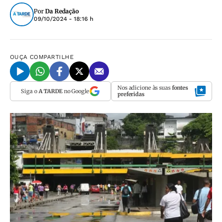
Por
Da Redação
09/10/2024 - 18:16 h
OUÇA
COMPARTILHE
Nos adicione às suas
fontes
Siga o
A TARDE
no Google
preferidas