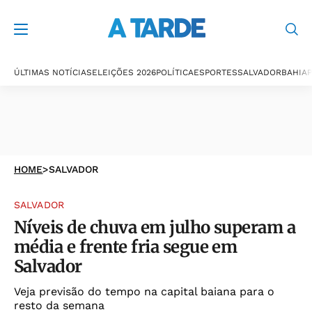
ÚLTIMAS NOTÍCIAS
ELEIÇÕES 2026
POLÍTICA
ESPORTES
SALVADOR
BAHIA
P
HOME
>
SALVADOR
SALVADOR
Níveis de chuva em julho superam a
média e frente fria segue em
Salvador
Veja previsão do tempo na capital baiana para o
resto da semana