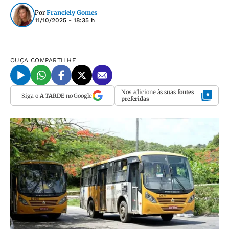
Por
Franciely Gomes
11/10/2025 - 18:35 h
OUÇA
COMPARTILHE
Nos adicione às suas
fontes
Siga o
A TARDE
no Google
preferidas