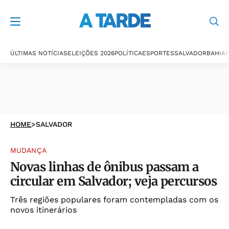
ÚLTIMAS NOTÍCIAS
ELEIÇÕES 2026
POLÍTICA
ESPORTES
SALVADOR
BAHIA
P
HOME
>
SALVADOR
MUDANÇA
Novas linhas de ônibus passam a
circular em Salvador; veja percursos
Três regiões populares foram contempladas com os
novos itinerários