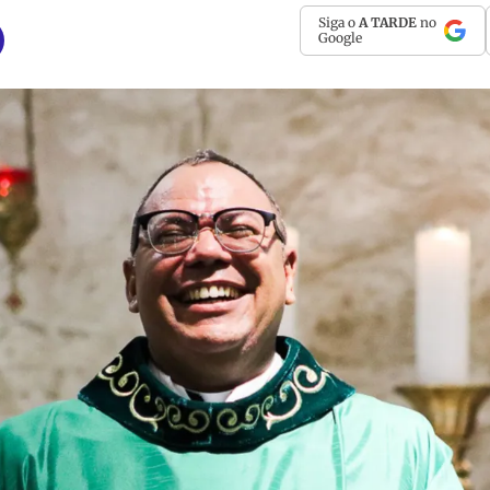
Siga o
A TARDE
no
Google