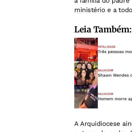
à família do padr
ministério e a tod
Leia Também:
FATALIDADE
Três pessoas mor
SALVADOR
Shawn Mendes cu
SALVADOR
Homem morre apó
A Arquidiocese ai