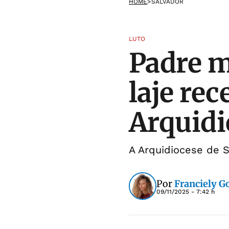
HOME
>
SALVADOR
LUTO
Padre 
laje re
Arquidi
A Arquidiocese de 
Por
Franciely 
09/11/2025 - 7:42 h