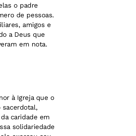
elas o padre
mero de pessoas.
liares, amigos e
ndo a Deus que
everam em nota.
or à Igreja que o
sacerdotal,
 da caridade em
sa solidariedade