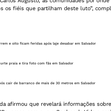
e Carlos Augusto, às comunidades por onde
os os fiéis que partilham deste luto”, comp
rem e oito ficam feridas após laje desabar em Salvador
rte praia e tira foto com fãs em Salvador
s cair de barranco de mais de 30 metros em Salvador
nda afirmou que revelará informações sobr