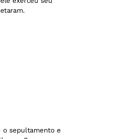
 ele exerceu seu
letaram.
e o sepultamento e