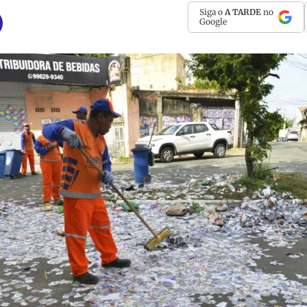
Siga o
A TARDE
no
Google