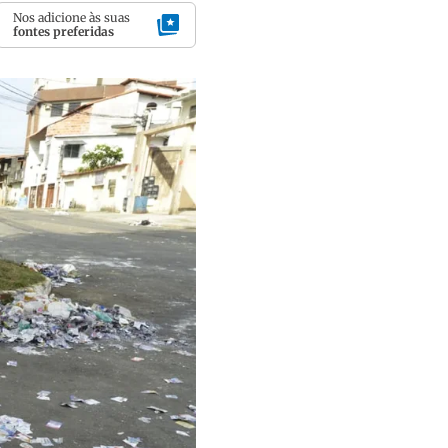
Nos adicione às suas
fontes preferidas