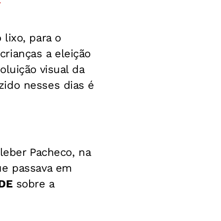
r
lixo, para o
rianças a eleição
luição visual da
zido nesses dias é
Kleber Pacheco, na
que passava em
RDE
sobre a