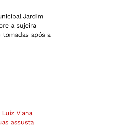
unicipal Jardim
bre a sujeira
s tomadas após a
 Luiz Viana
uas assusta