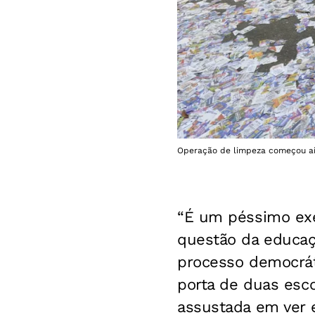
Operação de limpeza começou ain
“É um péssimo exe
questão da educaç
processo democrát
porta de duas esco
assustada em ver e