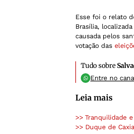
Esse foi o relato 
Brasília, localiza
causada pelos san
votação das
eleiçõ
Tudo sobre
Salv
Entre no can
Leia mais
>> Tranquilidade e
>> Duque de Caxias