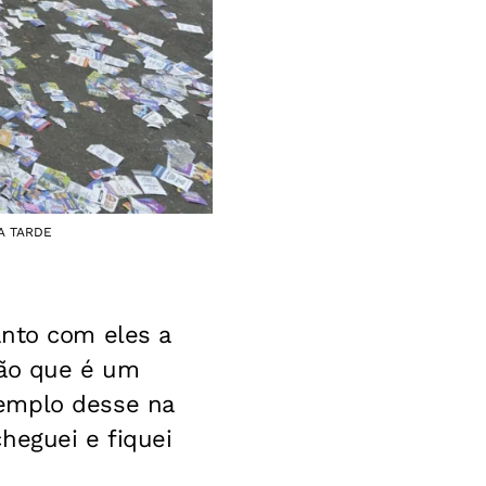
 A TARDE
anto com eles a
ção que é um
xemplo desse na
heguei e fiquei