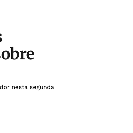
s
sobre
ador nesta segunda