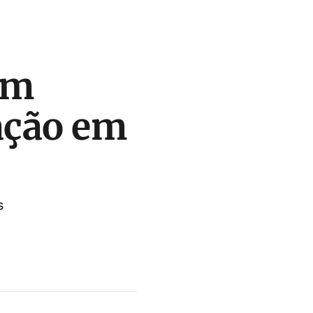
em
ração em
s