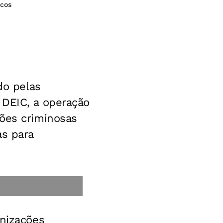
ocos
do pelas
 DEIC, a operação
ções criminosas
as para
anizações