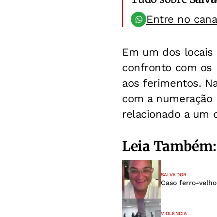
Entre no can
Em um dos locais 
confronto com os p
aos ferimentos. N
com a numeração r
relacionado a um 
Leia Também:
SALVADOR
Caso ferro-velh
VIOLÊNCIA