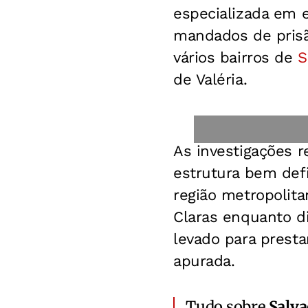
especializada em 
mandados de pris
vários bairros de
S
de Valéria.
As investigações 
estrutura bem defi
região metropolit
Claras enquanto di
levado para presta
apurada.
Tudo sobre
Salv