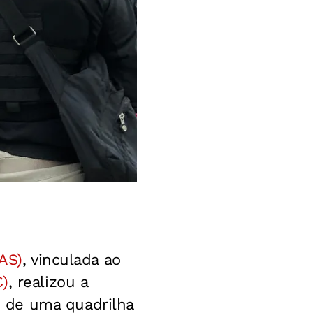
AS)
, vinculada ao
C)
, realizou a
 de uma quadrilha