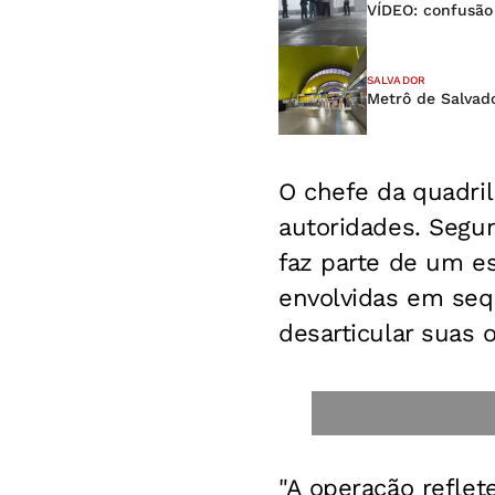
VÍDEO: confusão 
SALVADOR
Metrô de Salvado
O chefe da quadril
autoridades. Segu
faz parte de um e
envolvidas em sequ
desarticular suas 
"A operação reflet