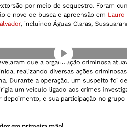
extorsão por meio de sequestro. Foram cu
ão e nove de busca e apreensão em
Lauro 
alvador
, incluindo Águas Claras, Sussuarana
revelaram que a organização criminosa atu
nida, realizando diversas ações criminosas
ana. Durante a operação, um suspeito foi d
rigia um veículo ligado aos crimes investiga
r depoimento, e sua participação no grupo
ador
em primeira mão!