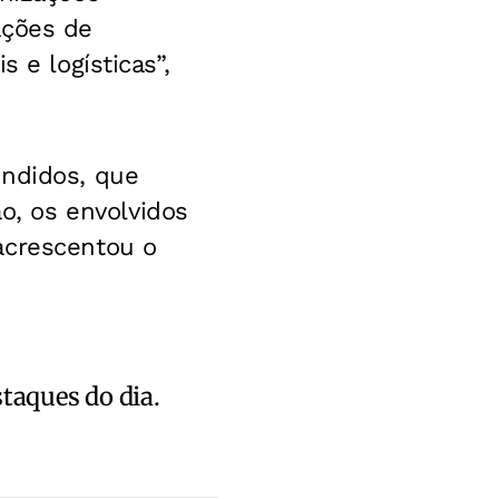
ações de
 e logísticas”,
endidos, que
, os envolvidos
acrescentou o
staques do dia.