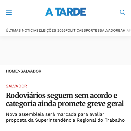
ÚLTIMAS NOTÍCIAS
ELEIÇÕES 2026
POLÍTICA
ESPORTES
SALVADOR
BAHIA
P
HOME
>
SALVADOR
SALVADOR
Rodoviários seguem sem acordo e
categoria ainda promete greve geral
Nova assembleia será marcada para avaliar
proposta da Superintendência Regional do Trabalho