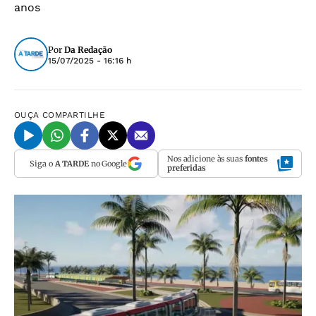
anos
Por
Da Redação
15/07/2025 - 16:16 h
OUÇA
COMPARTILHE
Nos adicione às suas
fontes
Siga o
A TARDE
no Google
preferidas